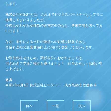
します。
株式会社PIGGYとは、これまでビジネスパートナーとして共に
成長してまいりましたが、
今後はそれぞれが独自の経営方針のもと、事業展開を図ってま
いります。
なお、本件による当社の業績への影響は軽微であり、
今後も当社の企業価値向上に向けて邁進してまいります。
お取引先様をはじめ、関係各位におかれましては、
引き続きご支援ご鞭撻を賜りますよう、何卒よろしくお願い申
し上げます。
敬具
令和7年4月1日 株式会社ピースリー 代表取締役 佐藤将斗
前へ
一覧
次へ