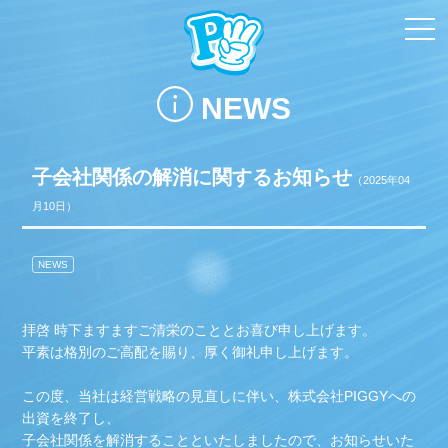
toggl
navi
NEWS
子会社関係の解消に関するお知らせ
（2025年04
月10日）
NEWS
拝啓 時下ますますご清栄のこととお喜び申し上げます。
平素は格別のご高配を賜り、厚く御礼申し上げます。
この度、当社は経営戦略の見直しに伴い、株式会社PIGGYへの
出資を終了し、
子会社関係を解消することといたしましたので、お知らせいた