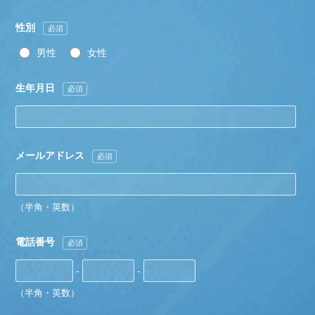
性別
必須
男性
女性
生年月日
必須
メールアドレス
必須
（半角・英数）
電話番号
必須
-
-
（半角・英数）